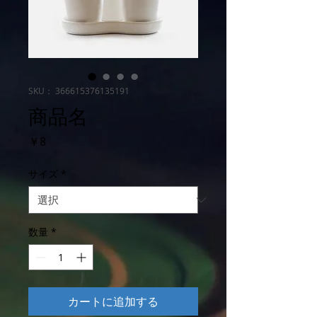
SKU： 366615376135191
商品名
価
￥8
格
サイズ
*
数量
*
カートに追加する