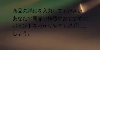
商品の詳細を入力してください。
あなたの商品の特徴やおすすめの
ポイントをわかりやすく説明しま
しょう。
商品情報
商品の詳細を入力してください。サイ
返品・返金ポリシー
ズ、素材、取扱説明に加え、商品の特
徴やおすすめのポイントなどを説明し
返品・返金規約を入力してください。
ましょう。
商品の配送について
商品にご満足いただけなかった場合の
返品・返金ポリシーと手順を説明しま
配送地域、料金、所要時間、梱包な
しょう。規約の内容を明確にすること
ど、商品の配送に関する情報を入力し
で、お客様の信頼を獲得し、安心して
てください。配送情報を明確にするこ
商品をご購入いただけます。
とで、お客様の信頼を獲得し、安心し
て商品をご購入いただけます。